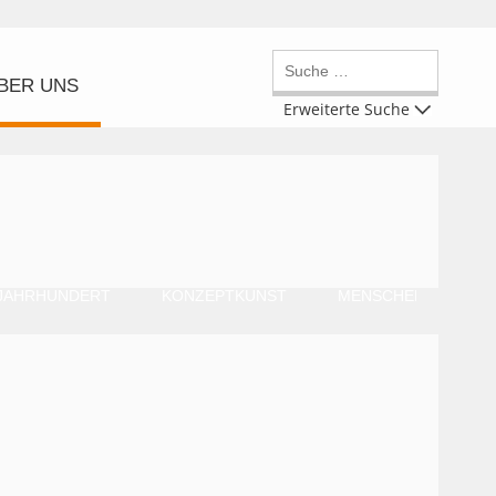
BER UNS
Erweiterte Suche
 JAHRHUNDERT
KONZEPTKUNST
MENSCHEN MIT BES