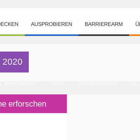
DECKEN
AUSPROBIEREN
BARRIEREARM
Ü
 2020
6. JAHRHUNDERT
GOTIK
ZEITGESCHICHTE
21.
he erforschen