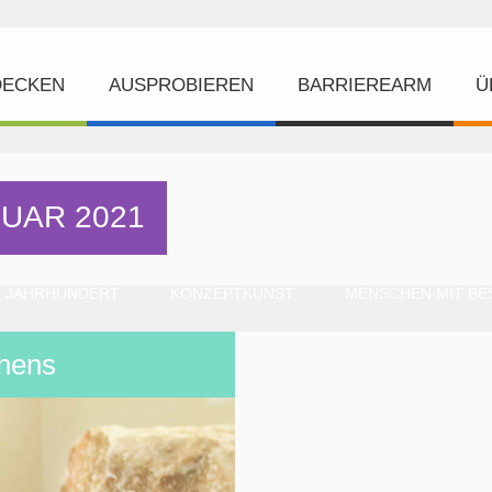
DECKEN
AUSPROBIEREN
BARRIEREARM
Ü
RUAR 2021
. JAHRHUNDERT
KONZEPTKUNST
MENSCHEN MIT BE
hens