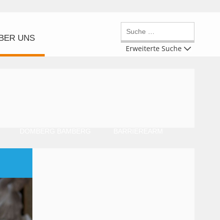
BER UNS
Erweiterte Suche
DOMBERG BAMBERG
BARRIEREARM
MARTIN 