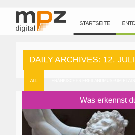
STARTSEITE
ENT
DAILY ARCHIVES: 12. JULI
ALL
FRÄNKISCHES FREILANDMUSEUM FLA
Was erkennst d