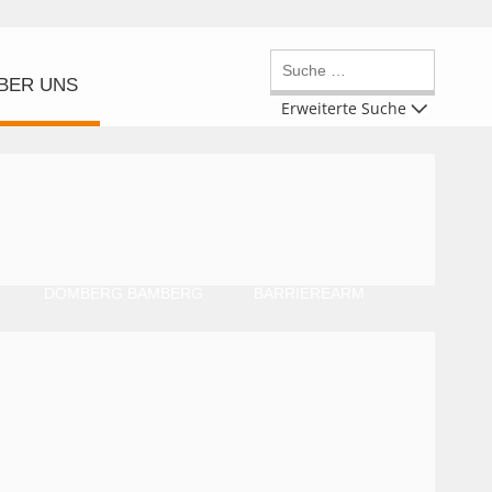
BER UNS
Erweiterte Suche
DOMBERG BAMBERG
BARRIEREARM
MARTIN 