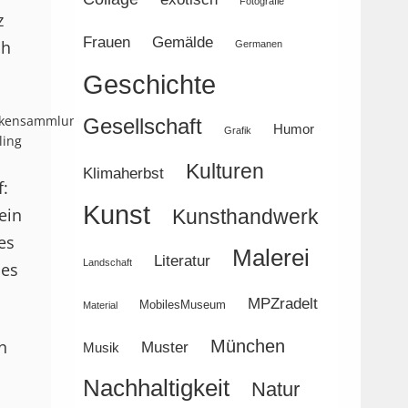
Fotografie
z
Frauen
Gemälde
ch
Germanen
Geschichte
Antikensammlungen und Glyptothek München,
Gesellschaft
Humor
Grafik
ling
Kulturen
Klimaherbst
f:
Kunst
ein
Kunsthandwerk
es
Malerei
Literatur
Landschaft
nes
MPZradelt
MobilesMuseum
Material
n
München
Muster
Musik
Nachhaltigkeit
Natur