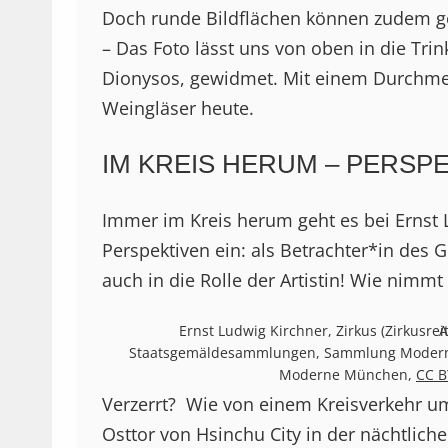
Doch runde Bildflächen können zudem gek
– Das Foto lässt uns von oben in die Trin
Dionysos, gewidmet. Mit einem Durchmess
Weingläser heute.
IM KREIS HERUM – PERS
Immer im Kreis herum geht es bei Ernst
Perspektiven ein: als Betrachter*in des 
auch in die Rolle der Artistin! Wie nimm
Ernst Ludwig Kirchner, Zirkus (Zirkusrei
A
Staatsgemäldesammlungen, Sammlung Moderne 
Moderne München,
CC B
Verzerrt? Wie von einem Kreisverkehr um
Osttor von Hsinchu City in der nächtlic