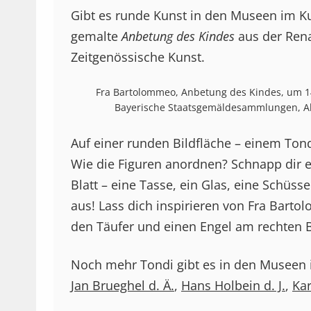
Gibt es runde Kunst in den Museen im Ku
gemalte
Anbetung des Kindes
aus der Rena
Zeitgenössische Kunst.
Fra Bartolommeo, Anbetung des Kindes, um 149
Bayerische Staatsgemäldesammlungen, Al
Auf einer runden Bildfläche – einem Tond
Wie die Figuren anordnen? Schnapp dir e
Blatt – eine Tasse, ein Glas, eine Schüsse
aus! Lass dich inspirieren von Fra Barto
den Täufer und einen Engel am rechten B
Noch mehr Tondi gibt es in den Museen 
Jan Brueghel d. Ä.
,
Hans Holbein d. J.
,
Kar