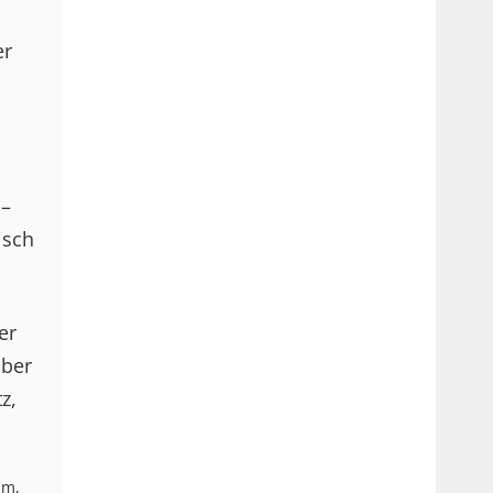
er
 –
isch
er
aber
z,
 m,