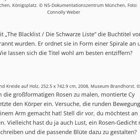
hen, Königsplatz. © NS-Dokumentationszentrum München, Foto:
Connolly Weber
t „The Blacklist / Die Schwarze Liste“ die Buchtitel vo
annt wurden. Er ordnet sie in Form einer Spirale an 
Wie lassen sich die Titel wohl am besten entziffern?
yl und Kreide auf Holz, 252.5 x 742.9 cm, 2008, Museum Brandhors
m die großformatigen Rosen zu malen, montierte Cy
etzte den Körper ein. Versuche, die runden Bewegun
einem Arm gemacht hat! Stell dir vor, du möchtest an
 Vielleicht hast du ja auch Lust, ein Rosen-Gedicht 
schreiben und die passende Blüte dazu zu gestalten?