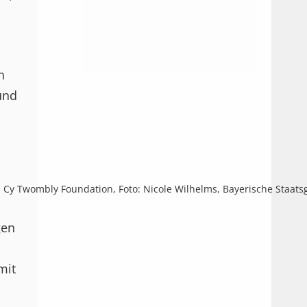
n
und
t. © Cy Twombly Foundation, Foto: Nicole Wilhelms, Bayerische S
gen
mit