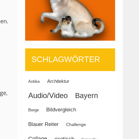
men.
März
26,
SCHLAGWÖRTER
2021
Architektur
Antike
ge,
Audio/Video
Bayern
e
Bildvergleich
Berge
Blauer Reiter
Challenge
Collage
exotisch