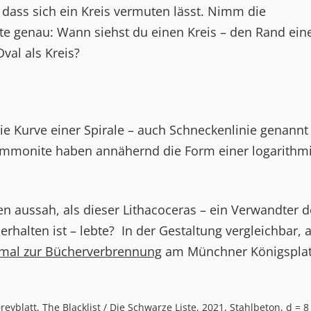
, dass sich ein Kreis vermuten lässt. Nimm die
e genau: Wann siehst du einen Kreis – den Rand ein
val als Kreis?
die Kurve einer Spirale – auch Schneckenlinie genannt
Ammonite haben annähernd die Form einer logarithm
en aussah, als dieser Lithacoceras – ein Verwandter d
rhalten ist – lebte? In der Gestaltung vergleichbar, 
al zur Bücherverbrennung
am Münchner Königsplat
reyblatt, The Blacklist / Die Schwarze Liste, 2021, Stahlbeton, d = 8