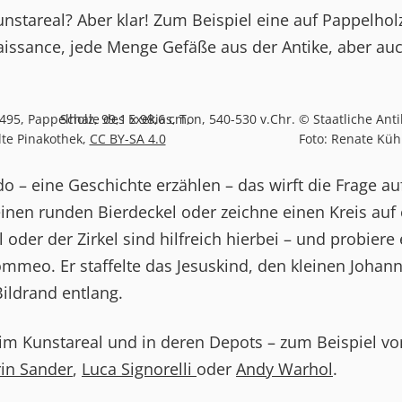
nstareal? Aber klar! Zum Beispiel eine auf Pappelhol
issance, jede Menge Gefäße aus der Antike, aber au
5, Pappelholz, 99,1 x 98,6 cm,
Schale des Exekias, Ton, 540-530 v.Chr. © Staatliche 
te Pinakothek,
CC BY-SA 4.0
Foto: Renate Küh
o – eine Geschichte erzählen – das wirft die Frage au
inen runden Bierdeckel oder zeichne einen Kreis auf 
l oder der Zirkel sind hilfreich hierbei – und probiere 
lommeo. Er staffelte das Jesuskind, den kleinen Johan
ildrand entlang.
im Kunstareal und in deren Depots – zum Beispiel vo
in Sander
,
Luca Signorelli
oder
Andy Warhol
.