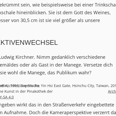
rümmt sein, wie beispielsweise bei einer Trinkscha
kschale hineinblicken. Sie ist dem Gott des Weines,
er von 30,5 cm ist sie viel größer als unsere
PEKTIVENWECHSEL
 Ludwig Kirchner. Nimm gedanklich verschiedene
Gemäldes oder als Gast in der Manege. Versetze dich
t sie wohl die Manege, das Publikum wahr?
terin), 1913, Bayerische
xB Architecture Studio, Yin Hsi East Gate, Hsinchu City, Taiwan, 
Kunst in der Pinakothek der
Arc
Y-SA 4.0
geben wirkt das in den Straßenverkehr eingebettete
hen Aufnahme. Doch die Kameraperspektive verzerrt da