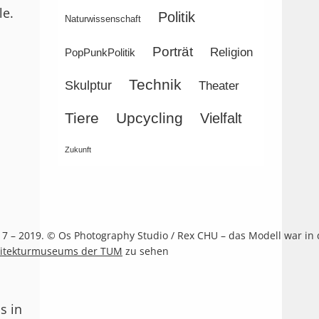
le.
Politik
Naturwissenschaft
Porträt
Religion
PopPunkPolitik
Technik
Skulptur
Theater
Tiere
Upcycling
Vielfalt
Zukunft
2017 – 2019. © Os Photography Studio / Rex CHU – das Modell war in
hitekturmuseums der TUM
zu sehen
s in