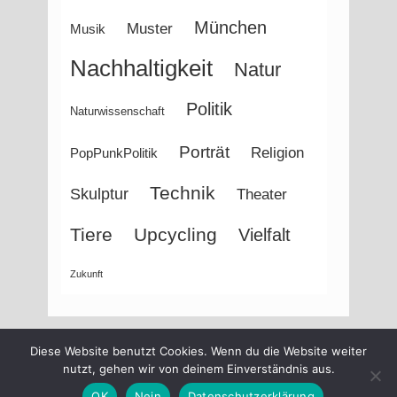
München
Muster
Musik
Nachhaltigkeit
Natur
Politik
Naturwissenschaft
Porträt
Religion
PopPunkPolitik
Technik
Skulptur
Theater
Tiere
Upcycling
Vielfalt
Zukunft
Diese Website benutzt Cookies. Wenn du die Website weiter
nutzt, gehen wir von deinem Einverständnis aus.
OK
Nein
Datenschutzerklärung