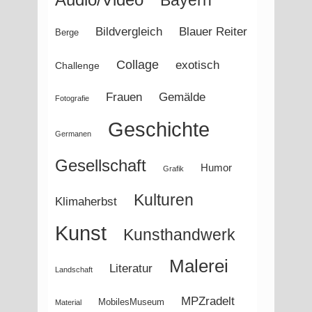
Audio/Video
Bayern
Bildvergleich
Blauer Reiter
Berge
Collage
exotisch
Challenge
Frauen
Gemälde
Fotografie
Geschichte
Germanen
Gesellschaft
Humor
Grafik
Kulturen
Klimaherbst
Kunst
Kunsthandwerk
Malerei
Literatur
Landschaft
MPZradelt
MobilesMuseum
Material