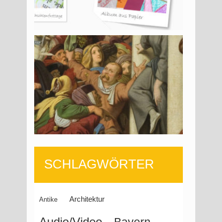
Juli
17,
2020
Sep.
22,
SCHLAGWÖRTER
2022
Architektur
Antike