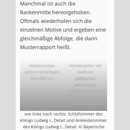
Manchmal ist auch die
Rankenmitte hervorgehoben.
Oftmals wiederholen sich die
einzelnen Motive und ergeben eine
gleichmäßige Abfolge, die dann
Musterrapport heißt.
Volutenranken
Volutenranken mit
rahmen die farbigen
Greif und
Wandflächen
geflügeltem
Mischwesen,
Blattgirlanden und
Musterrapporte
zieren die Wände
von links nach rechts: Schlafzimmer des
Königs Ludwig I., Detail und Ankleidezimmer
des Königs Ludwig I., Detail. © Bayerische